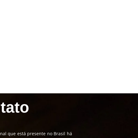
tato
nal que está presente no Brasil há